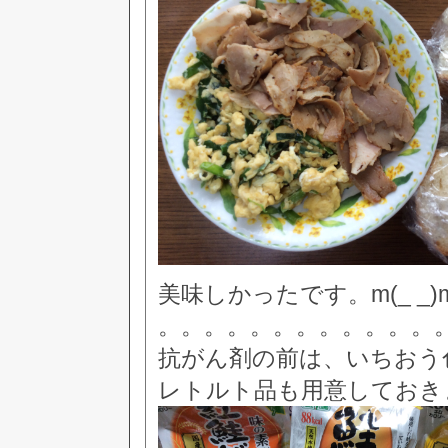
美味しかったです。m(_ _)
。。。。。。。。。。。。
抗がん剤の前は、いちおう
レトルト品も用意しておき